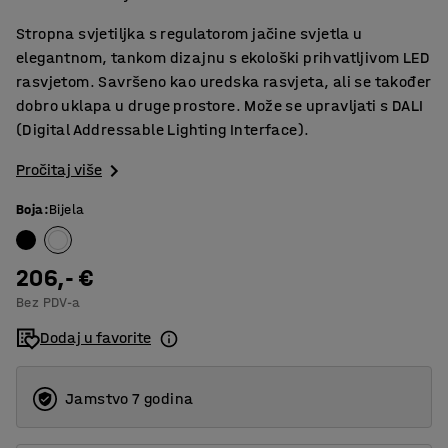
Stropna svjetiljka s regulatorom jačine svjetla u
elegantnom, tankom dizajnu s ekološki prihvatljivom LED
rasvjetom. Savršeno kao uredska rasvjeta, ali se također
dobro uklapa u druge prostore. Može se upravljati s DALI
(Digital Addressable Lighting Interface).
Pročitaj više
Boja
:
Bijela
206,- €
Bez PDV-a
Dodaj u favorite
Jamstvo 7 godina