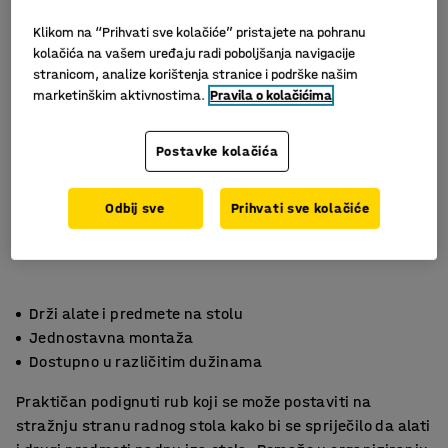
Klikom na “Prihvati sve kolačiće” pristajete na pohranu
kolačića na vašem uređaju radi poboljšanja navigacije
stranicom, analize korištenja stranice i podrške našim
marketinškim aktivnostima.
Pravila o kolačićima
Postavke kolačića
Odbij sve
Prihvati sve kolačiće
Drži alate i predmete na stolu
Jednostavna montaža
Dostupno u različitim dužinama
Praktičan podignuti rub koji se može postaviti na
stražnju stranu radnog stola kako bi se spriječilo da alati