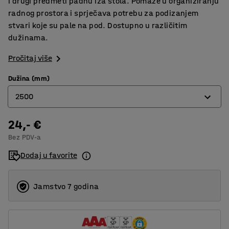
i drugi predmeti padnu iza stola. Pomaže u organiziranju
radnog prostora i sprječava potrebu za podizanjem
stvari koje su pale na pod. Dostupno u različitim
dužinama.
Pročitaj više
Dužina (mm)
2500
24,- €
1500
Bez PDV-a
2000
Dodaj u favorite
2500
Jamstvo 7 godina