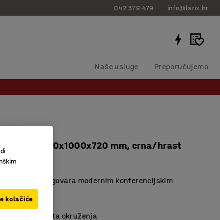
042 379 479
info@larix.hr
Naše usluge
Preporučujemo
TRIC
i kutovi, 2000x1000x720 mm, crna/hrast
di
156616
inškim
n dizajn koji odgovara modernim konferencijskim
ma
ve kolačiće
 kutovi
 stol za različita okruženja