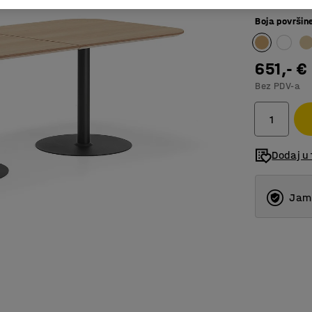
Boja površin
651,- €
Bez PDV-a
Dodaj u 
Jams