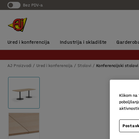
Bez PDV-a
Ured i konferencija
Industrija i skladište
Garderob
AJ Proizvodi
Ured i konferencija
Stolovi
Konferencijski stolovi
Klikom na 
poboljšanj
aktivnost
Postavk