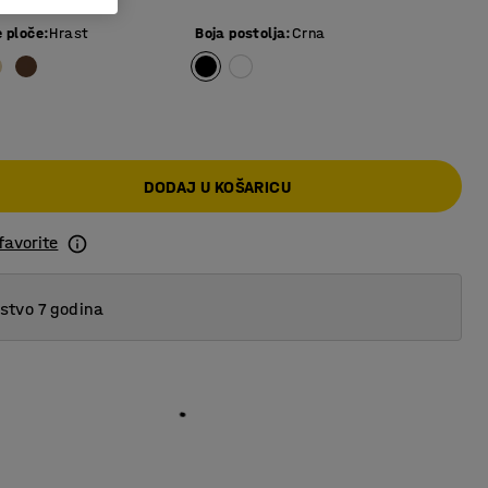
e ploče
:
Hrast
Boja postolja
:
Crna
DODAJ U KOŠARICU
favorite
tvo 7 godina