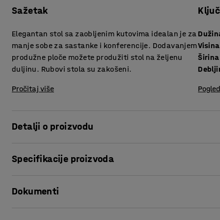
Sažetak
Klju
Elegantan stol sa zaobljenim kutovima idealan je za
Dužin
manje sobe za sastanke i konferencije. Dodavanjem
Visina
produžne ploče možete produžiti stol na željenu
Širina
duljinu. Rubovi stola su zakošeni.
Pročitaj više
Pogled
Detalji o proizvodu
Ovaj stol olakšava opremanje prostora čak i kada imate ma
Specifikacije proizvoda
kretanja oko stola – savršeno za manje sobe za sastanke.
Dužina
:
2000
mm
Stol ima elegantan i stabilan okvir s okruglim postoljem. 
Dokumenti
Visina
:
720
mm
površinu otpornu na tekućine i ogrebotine, što stol čini pri
Širina
:
1000
mm
Debljina površine ploče
:
26
mm
Ispiši ovu stranicu
Serija stolova METRIC namijenjena je manjim prostorima 