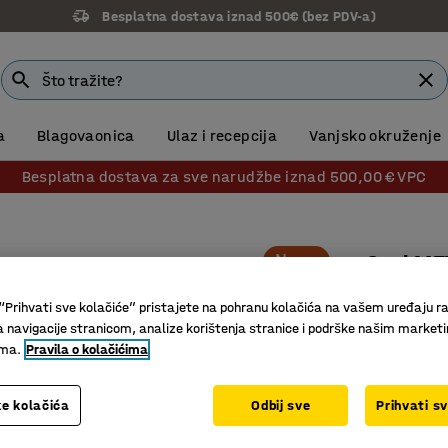
Besplatna dostava iznad 500€ (bez PDV-a)
a
Blagovaonica
Ulaz i recepcija
Vanjsko okruženje
Besplatna dostava za sve narudžbe iznad 500,00 € VPC
Novo
Stol ME
Zaobljen
“Prihvati sve kolačiće” pristajete na pohranu kolačića na vašem uređaju ra
Br. artikla
:
a navigacije stranicom, analize korištenja stranice i podrške našim market
ima.
Pravila o kolačićima
Eleganta
dvorana
e kolačića
Odbij sve
Prihvati s
Zaobljeni
Elegantan