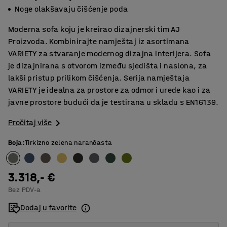
Noge olakšavaju čišćenje poda
Moderna sofa koju je kreirao dizajnerski tim AJ
Proizvoda. Kombinirajte namještaj iz asortimana
VARIETY za stvaranje modernog dizajna interijera. Sofa
je dizajnirana s otvorom između sjedišta i naslona, za
lakši pristup prilikom čišćenja. Serija namještaja
VARIETY je idealna za prostore za odmor i urede kao i za
javne prostore budući da je testirana u skladu s EN16139.
Pročitaj više
Boja
:
Tirkizno zelena narančasta
3.318,- €
Bez PDV-a
Dodaj u favorite