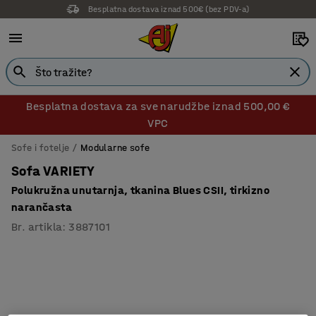
Besplatna dostava iznad 500€ (bez PDV-a)
Besplatna dostava za sve narudžbe iznad 500,00 €
VPC
Sofe i fotelje
Modularne sofe
Sofa VARIETY
Polukružna unutarnja, tkanina Blues CSII, tirkizno
narančasta
Br. artikla
:
3887101