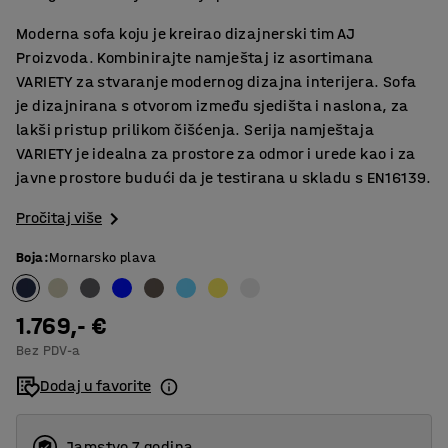
Moderna sofa koju je kreirao dizajnerski tim AJ
Proizvoda. Kombinirajte namještaj iz asortimana
VARIETY za stvaranje modernog dizajna interijera. Sofa
je dizajnirana s otvorom između sjedišta i naslona, za
lakši pristup prilikom čišćenja. Serija namještaja
VARIETY je idealna za prostore za odmor i urede kao i za
javne prostore budući da je testirana u skladu s EN16139.
Pročitaj više
Boja
:
Mornarsko plava
1.769,- €
Bez PDV-a
Dodaj u favorite
Jamstvo 7 godina