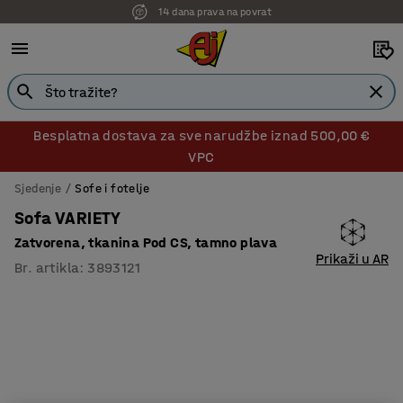
14 dana prava na povrat
Besplatna dostava za sve narudžbe iznad 500,00 €
VPC
Sjedenje
Sofe i fotelje
Sofa VARIETY
Zatvorena, tkanina Pod CS, tamno plava
Prikaži u AR
Br. artikla
:
3893121