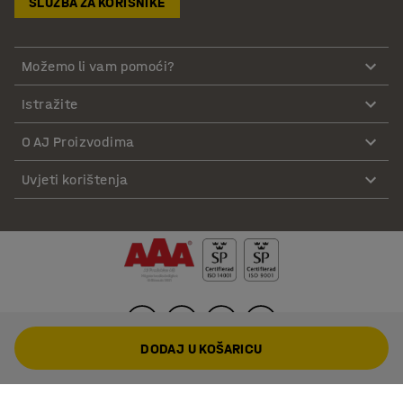
SLUŽBA ZA KORISNIKE
Možemo li vam pomoći?
Istražite
O AJ Proizvodima
Uvjeti korištenja
DODAJ U KOŠARICU