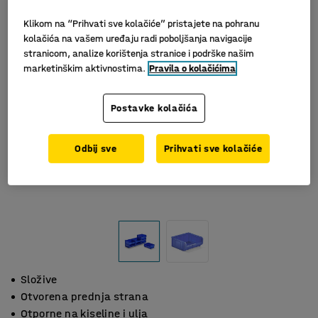
Klikom na “Prihvati sve kolačiće” pristajete na pohranu
kolačića na vašem uređaju radi poboljšanja navigacije
stranicom, analize korištenja stranice i podrške našim
marketinškim aktivnostima.
Pravila o kolačićima
Postavke kolačića
Odbij sve
Prihvati sve kolačiće
Složive
Otvorena prednja strana
Otporne na kiseline i ulja