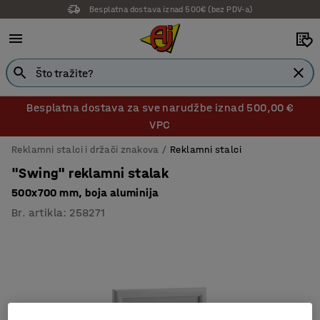
Besplatna dostava iznad 500€ (bez PDV-a)
Besplatna dostava za sve narudžbe iznad 500,00 €
VPC
Reklamni stalci i držači znakova
Reklamni stalci
"Swing" reklamni stalak
500x700 mm, boja aluminija
Br. artikla
:
258271