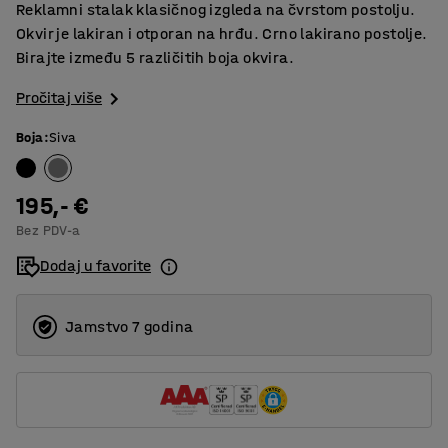
Reklamni stalak klasičnog izgleda na čvrstom postolju.
Okvir je lakiran i otporan na hrđu. Crno lakirano postolje.
Birajte između 5 različitih boja okvira.
Pročitaj više
Boja
:
Siva
195,- €
Bez PDV-a
Dodaj u favorite
Jamstvo 7 godina