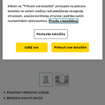
Klikom na “Prihvati sve kolačiće” pristajete na pohranu
kolačića na vašem uređaju radi poboljšanja navigacije
stranicom, analize korištenja stranice i podrške našim
marketinškim aktivnostima.
Pravila o kolačićima
Postavke kolačića
Odbij sve
Prihvati sve kolačiće
Klasičan reklamni stalak
Metalne konstrukcije