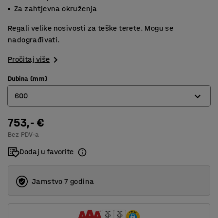
Za zahtjevna okruženja
Regali velike nosivosti za teške terete. Mogu se
nadograđivati.
Pročitaj više
Dubina (mm)
600
753,- €
600
Bez PDV-a
1000
Dodaj u favorite
Jamstvo 7 godina