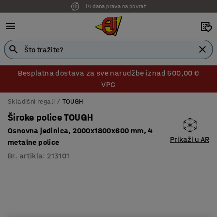
14 dana prava na povrat
Besplatna dostava za sve narudžbe iznad 500,00 €
VPC
Skladišni regali
TOUGH
Široke police TOUGH
Osnovna jedinica, 2000x1800x600 mm, 4
Prikaži u AR
metalne police
Br. artikla
:
213101