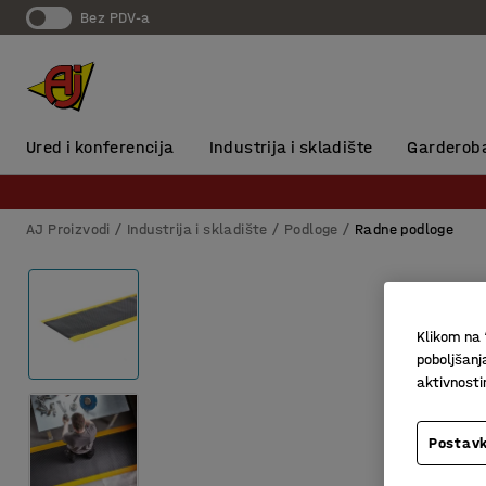
Bez PDV-a
Ured i konferencija
Industrija i skladište
Garderob
AJ Proizvodi
Industrija i skladište
Podloge
Radne podloge
Klikom na 
poboljšanj
aktivnost
Postavk