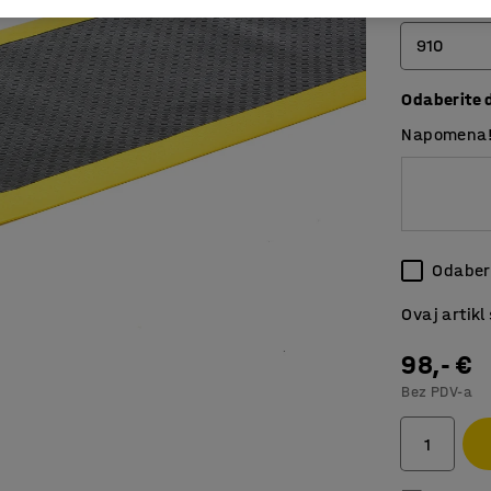
Širina (mm)
910
Odaberite 
600
Napomena! 
910
1220
Odaberi
Ovaj artikl
98,- €
Bez PDV-a