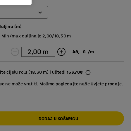
duljinu (m)
Min/max duljina je 2,00/18,30 m
49,- €
/
m
te cijelu rolu (18,30 m) i uštedi
153,70€
 se ne može vratiti. Molimo pogledajte naše
Uvjete prodaje
.
DODAJ U KOŠARICU