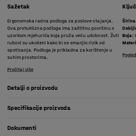
Sažetak
Klju
Ergonomska radna podloga za poslove stajanja.
Širina
Ova protuklizna podloga ima zaštitnu površinu s
Deblj
uzorkom mjehurića koja pruža veću udobnost. Žuti
Boja
:
rubovi su ukošeni kako bi se smanjio rizik od
Materi
spoticanja. Podloga je prikladna za korištenje u
Pogled
suhim prostorima.
Pročitaj više
Detalji o proizvodu
Ergonomska podloga pruža dobru udobnost, bez obzira na to
Specifikacije proizvoda
Uzorak mjehurića na površini povećava udobnost.
Širina
:
910
mm
Žuti rubovi su ukošeni kako bi se smanjio rizik od spotican
Dokumenti
Debljina
:
12,7
mm
na podu.