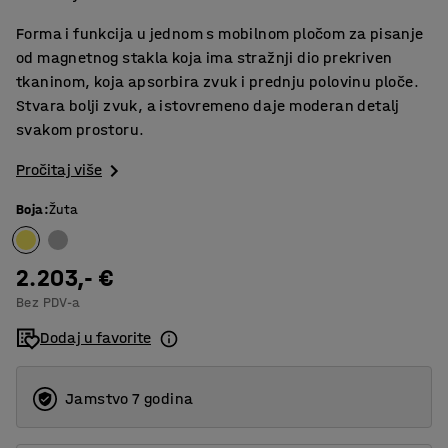
Forma i funkcija u jednom s mobilnom pločom za pisanje
od magnetnog stakla koja ima stražnji dio prekriven
tkaninom, koja apsorbira zvuk i prednju polovinu ploče.
Stvara bolji zvuk, a istovremeno daje moderan detalj
svakom prostoru.
Pročitaj više
Boja
:
Žuta
2.203,- €
Bez PDV-a
Dodaj u favorite
Jamstvo 7 godina