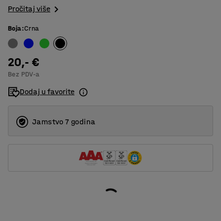
Pročitaj više
Boja
:
Crna
20,- €
Bez PDV-a
Dodaj u favorite
Jamstvo 7 godina