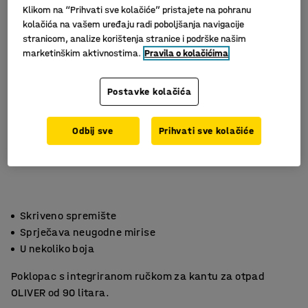
Klikom na “Prihvati sve kolačiće” pristajete na pohranu
kolačića na vašem uređaju radi poboljšanja navigacije
stranicom, analize korištenja stranice i podrške našim
marketinškim aktivnostima.
Pravila o kolačićima
Postavke kolačića
Odbij sve
Prihvati sve kolačiće
Skriveno spremište
Sprječava neugodne mirise
U nekoliko boja
Poklopac s integriranom ručkom za kantu za otpad
OLIVER od 90 litara.