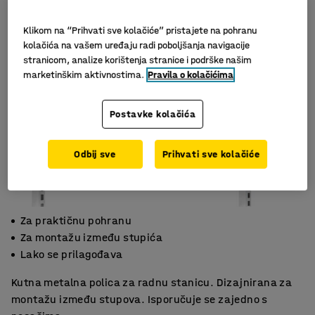
Klikom na “Prihvati sve kolačiće” pristajete na pohranu
kolačića na vašem uređaju radi poboljšanja navigacije
stranicom, analize korištenja stranice i podrške našim
marketinškim aktivnostima.
Pravila o kolačićima
Postavke kolačića
Odbij sve
Prihvati sve kolačiće
Za praktičnu pohranu
Za montažu između stupića
Lako se prilagođava
Kutna metalna polica za radnu stanicu. Dizajnirana za
montažu između stupova. Isporučuje se zajedno s