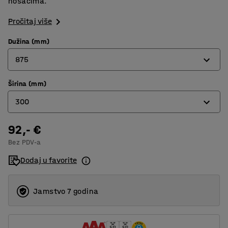
nosačima.
Pročitaj više
Dužina (mm)
875
Širina (mm)
645
300
875
92,- €
210
Bez PDV-a
300
Dodaj u favorite
600
Jamstvo 7 godina