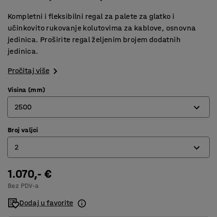
Kompletni i fleksibilni regal za palete za glatko i
učinkovito rukovanje kolutovima za kablove, osnovna
jedinica. Proširite regal željenim brojem dodatnih
jedinica.
Pročitaj više
Visina (mm)
2500
Broj valjci
2500
2
4000
5000
1.070,- €
2
Bez PDV-a
4
Dodaj u favorite
5