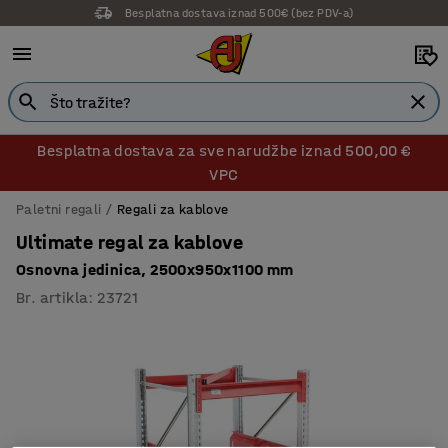
Besplatna dostava iznad 500€ (bez PDV-a)
14 dana prava na povrat
Besplatna dostava za sve narudžbe iznad 500,00 €
VPC
Paletni regali
Regali za kablove
Ultimate regal za kablove
Osnovna jedinica, 2500x950x1100 mm
Br. artikla
:
23721