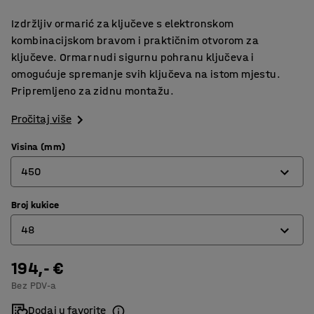
Izdržljiv ormarić za ključeve s elektronskom
kombinacijskom bravom i praktičnim otvorom za
ključeve. Ormar nudi sigurnu pohranu ključeva i
omogućuje spremanje svih ključeva na istom mjestu.
Pripremljeno za zidnu montažu.
Pročitaj više
Visina (mm)
450
Broj kukice
220
48
450
550
194,- €
22
Bez PDV-a
800
48
Dodaj u favorite