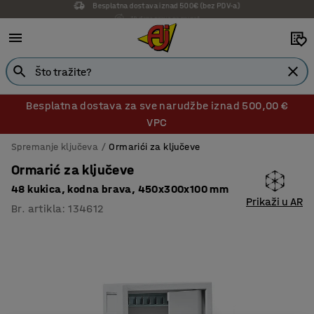
14 dana prava na povrat
Besplatna dostava za sve narudžbe iznad 500,00 €
VPC
Spremanje ključeva
Ormarići za ključeve
Ormarić za ključeve
48 kukica, kodna brava, 450x300x100 mm
Prikaži u AR
Br. artikla
:
134612