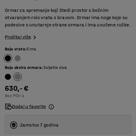
Ormar za spremanje koji štedi prostor s bočnim
otvaranjem rolo vrata s bravom. Ormar ima noge koje su
podesive s unutarnje strane ormara i ima uvučene ručke.
Pročitaj više
Boja vrata
:
Crna
Boja okvira ormara
:
Svijetlo siva
630,- €
Bez PDV-a
Dodaj u favorite
Jamstvo 7 godina