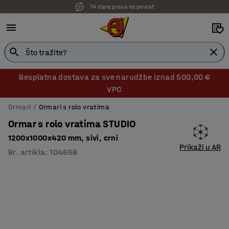
14 dana prava na povrat
Besplatna dostava za sve narudžbe iznad 500,00 €
VPC
Ormari
Ormari s rolo vratima
Ormar s rolo vratima STUDIO
1200x1000x420 mm, sivi, crni
Prikaži u AR
Br. artikla
:
104668