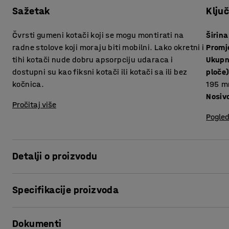
Sažetak
Klju
Čvrsti gumeni kotači koji se mogu montirati na
Širina
radne stolove koji moraju biti mobilni. Lako okretni i
Promj
tihi kotači nude dobru apsorpciju udaraca i
Ukupn
dostupni su kao fiksni kotači ili kotači sa ili bez
ploče
kočnica.
195
m
Nosiv
Pročitaj više
Pogled
Detalji o proizvodu
Kotač s crnim, čvrstim gumenim profilom. Gumeni kotač ima
Specifikacije proizvoda
Prikladno za laku industriju. Kotač ima maksimalnu nosivo
75-80 mm, dodatnih 200 mm visine kada je montiran. Izaberi
Širina
:
40
mm
bez kočnice.
Dokumenti
Promjer kotača
:
160
mm