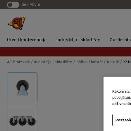
Bez PDV-a
Ured i konferencija
Industrija i skladište
Garderob
AJ Proizvodi
Industrija i skladište
Kolica i kotači
Kotači
Kota
Klikom na 
poboljšanj
aktivnost
Postavk