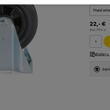
Tip kotača
Fixed whe
22,- €
Fixed w
Bez PDV-a
Okretni 
Okretni
Dodaj u 
Jams