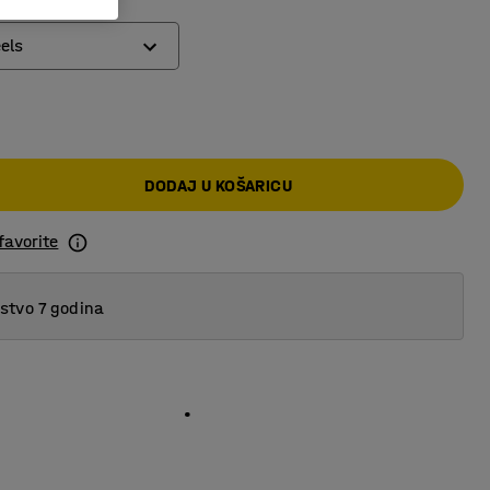
els
heels
kotači
DODAJ U KOŠARICU
 kotači sa kočnicom
favorite
tvo 7 godina