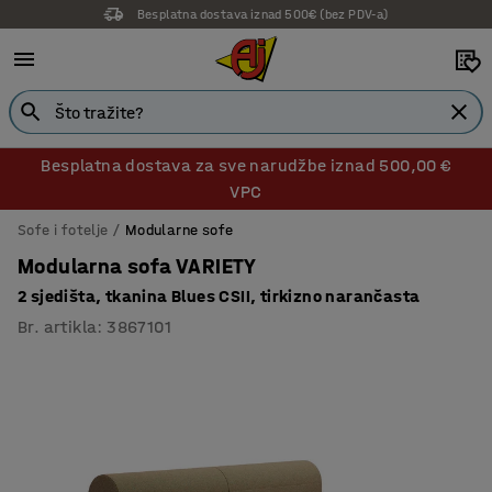
Besplatna dostava iznad 500€ (bez PDV-a)
14 dana prava na povrat
Besplatna dostava za sve narudžbe iznad 500,00 €
VPC
Sofe i fotelje
Modularne sofe
Modularna sofa VARIETY
2 sjedišta, tkanina Blues CSII, tirkizno narančasta
Br. artikla
:
3867101