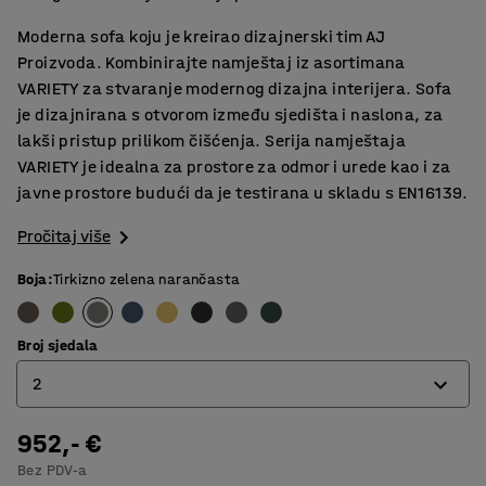
Moderna sofa koju je kreirao dizajnerski tim AJ
Proizvoda. Kombinirajte namještaj iz asortimana
VARIETY za stvaranje modernog dizajna interijera. Sofa
je dizajnirana s otvorom između sjedišta i naslona, za
lakši pristup prilikom čišćenja. Serija namještaja
VARIETY je idealna za prostore za odmor i urede kao i za
javne prostore budući da je testirana u skladu s EN16139.
Pročitaj više
Boja
:
Tirkizno zelena narančasta
Broj sjedala
2
952,- €
2
Bez PDV-a
3