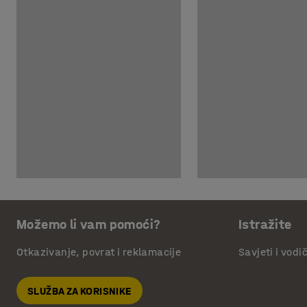
Možemo li vam pomoći?
Istražite
Otkazivanje, povrat i reklamacije
Savjeti i vodi
SLUŽBA ZA KORISNIKE