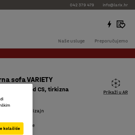
042 379 479
info@larix.hr
Naše usluge
Preporučujemo
rna sofa VARIETY
e, tkanina Pod CS, tirkizna
Prikaži u AR
3866125
di
inškim
skandinavski dizajn
lno korištenje
kšavaju čišćenje
ve kolačiće