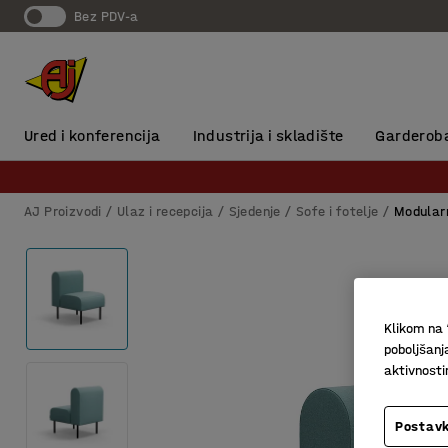
Bez PDV-a
Ured i konferencija
Industrija i skladište
Garderob
AJ Proizvodi
Ulaz i recepcija
Sjedenje
Sofe i fotelje
Modular
Klikom na 
poboljšanj
aktivnost
Postavk