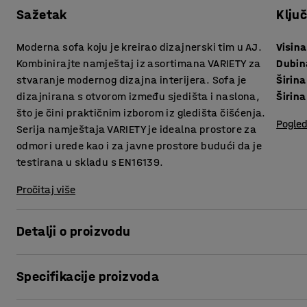
Sažetak
Klju
Moderna sofa koju je kreirao dizajnerski tim u AJ.
Visina
Kombinirajte namještaj iz asortimana VARIETY za
Dubin
stvaranje modernog dizajna interijera. Sofa je
Širina
dizajnirana s otvorom između sjedišta i naslona,
Širina
što je čini praktičnim izborom iz gledišta čišćenja.
Pogled
Serija namještaja VARIETY je idealna prostore za
odmor i urede kao i za javne prostore budući da je
testirana u skladu s EN16139.
Pročitaj više
Detalji o proizvodu
Sofa pruža visoku razinu udobnosti i presvučena je izdržl
Specifikacije proizvoda
za javne prostore poput salona i čekaonica, te ureda i ško
sakupljanje prašine i prljavštine između jastuka te olakša