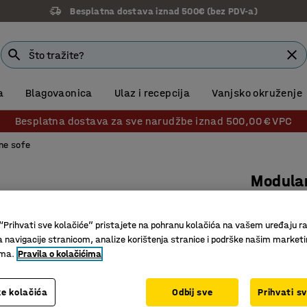
Besplatna dostava iznad 500€ (bez PDV-a)
a
Blagovaonica
Ulaz i recepcija
Vanjsko okruženje
Besplatna dostava za sve narudžbe iznad 500,00 € VPC
ne sofe
Modula
1 sjedišt
Br. artikla
:
“Prihvati sve kolačiće” pristajete na pohranu kolačića na vašem uređaju ra
a navigacije stranicom, analize korištenja stranice i podrške našim market
Moderan 
ima.
Pravila o kolačićima
Za optima
Noge ola
e kolačića
Odbij sve
Prihvati s