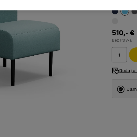
Boja
:
Tirkizn
510,- €
Bez PDV-a
Dodaj u 
Jams