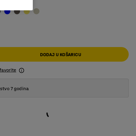
o zelena
DODAJ U KOŠARICU
favorite
tvo 7 godina