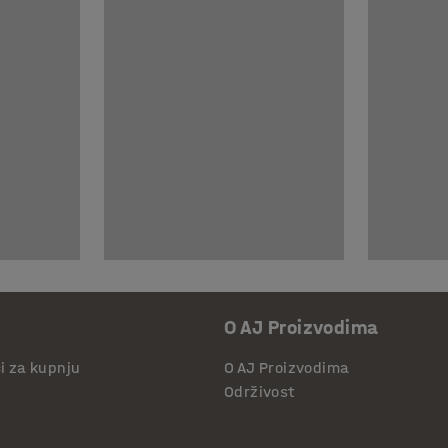
O AJ Proizvodima
či za kupnju
O AJ Proizvodima
Održivost