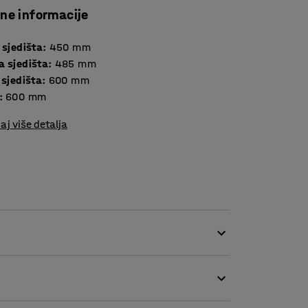
čne informacije
 sjedišta
:
450
mm
a sjedišta
:
485
mm
 sjedišta
:
600
mm
:
600
mm
aj više detalja
jivom tkaninom, što je čini savršenim izborom
la. Otvor između sjedišta i naslona sprečava
va čišćenje.