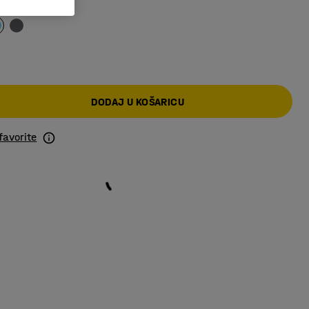
o zelena
DODAJ U KOŠARICU
favorite