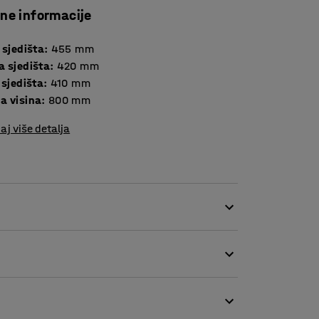
čne informacije
 sjedišta
:
455
mm
a sjedišta
:
420
mm
 sjedišta
:
410
mm
a visina
:
800
mm
aj više detalja
. Želite li dodati više boje ili se držati
metalnim postoljem. Ploča stola je izrađena od
tinu i tekućine te se lako održava. Prednost