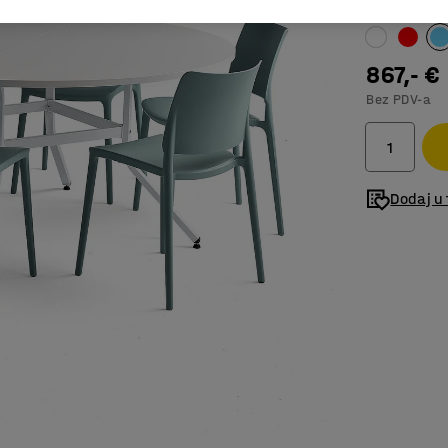
Boja
:
Tirkizn
867,- €
Bez PDV-a
Dodaj u 