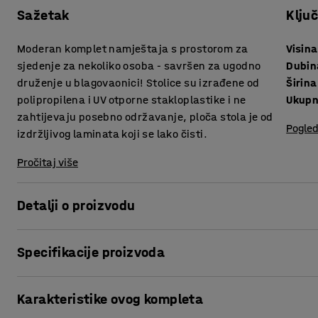
Sažetak
Klju
Moderan komplet namještaja s prostorom za
Visina
sjedenje za nekoliko osoba - savršen za ugodno
Dubin
druženje u blagovaonici! Stolice su izrađene od
Širina
polipropilena i UV otporne stakloplastike i ne
Ukupn
zahtijevaju posebno održavanje, ploča stola je od
Pogled
izdržljivog laminata koji se lako čisti.
Pročitaj više
Detalji o proizvodu
Komplet namještaja u modernoj kombinaciji, vlastitog dizajna
Specifikacije proizvoda
suzdržanijeg izgleda, imate više mogućnosti!
Visina sjedišta
:
455
mm
VARIOUS je dizajniran u AJ. To je stabilan stol s čvrstim, 
Karakteristike ovog kompleta
Dubina sjedišta
:
420
mm
izdržljivog laminata koji je otporan na ogrebotine, prljavš