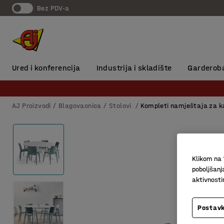
Bez PDV-a
Ured i konferencija
Industrija i skladište
Garderob
AJ Proizvodi
Blagovaonica
Stolovi
Kompleti namještaja za k
Klikom na 
poboljšanj
aktivnost
Postavk