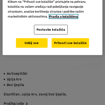
Klikom na “Prihvati sve kolačiće” pristajete na pohranu
kolačića na vašem uređaju radi poboljšanja navigacije
stranicom, analize korištenja stranice i podrške našim
marketinškim aktivnostima.
Pravila o kolačićima
Postavke kolačića
Odbij sve
Prihvati sve kolačiće
Antiseptički
Upija krv
Bez ljepila
Elastičan, upija krv, zavoj bez ljepila.
Pročitaj više