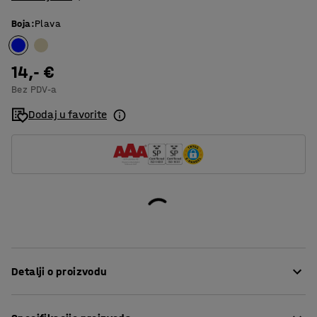
Boja
:
Plava
14,- €
Bez PDV-a
Dodaj u favorite
Detalji o proizvodu
Antiseptički zavoj za brzu i jednostavnu zaštitu ozljede.