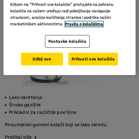
Klikom na “Prihvati sve kolačiće” pristajete na pohranu
kolačića na vašem uređaju radi poboljšanja navigacije
stranicom, analize korištenja stranice i podrške našim
marketinškim aktivnostima.
Pravila o kolačićima
Postavke kolačića
Odbij sve
Prihvati sve kolačiće
Lako okretanje
Široko gazište
Prikladni za različite površine
Pneumatski gumeni kotači koji se lako okreću.
Pročitaj više