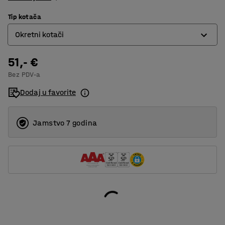
Tip kotača
Okretni kotači
51,- €
Fixed wheels
Bez PDV-a
Okretni kotači
Dodaj u favorite
Jamstvo 7 godina