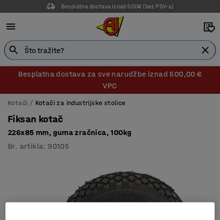
Besplatna dostava iznad 500€ (bez PDV-a)
Besplatna dostava za sve narudžbe iznad 500,00 €
VPC
Kotači
Kotači za industrijske stolice
Fiksan kotač
226x85 mm, guma zračnica, 100kg
Br. artikla
:
90105