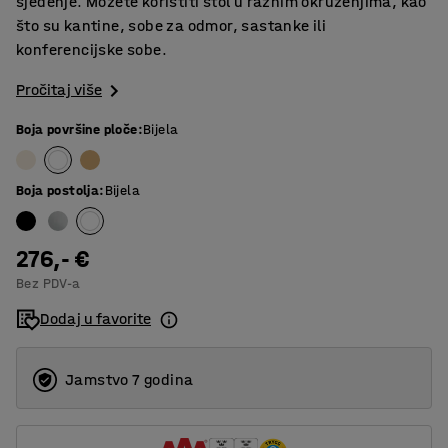
sjedenje. Možete koristiti stol u raznim okruženjima, kao
što su kantine, sobe za odmor, sastanke ili
konferencijske sobe.
Pročitaj više
Boja površine ploče
:
Bijela
Boja postolja
:
Bijela
276,- €
Bez PDV-a
Dodaj u favorite
Jamstvo 7 godina