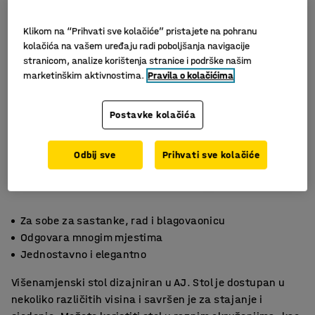
Klikom na “Prihvati sve kolačiće” pristajete na pohranu
kolačića na vašem uređaju radi poboljšanja navigacije
stranicom, analize korištenja stranice i podrške našim
marketinškim aktivnostima.
Pravila o kolačićima
Postavke kolačića
Odbij sve
Prihvati sve kolačiće
Za sobe za sastanke, rad i blagovaonicu
Odgovara mnogim mjestima
Jednostavno i elegantno
Višenamjenski stol dizajniran u AJ. Stol je dostupan u
nekoliko različitih visina i savršen je za stajanje i