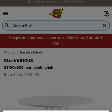
14 dana prava na povrat
Besplatna dostava za sve narudžbe iznad 500,00 €
VPC
Stolovi
Barski stolovi
Stol VARIOUS
Ø1100x900 mm, bijeli, bijeli
Br. artikla
:
1183433