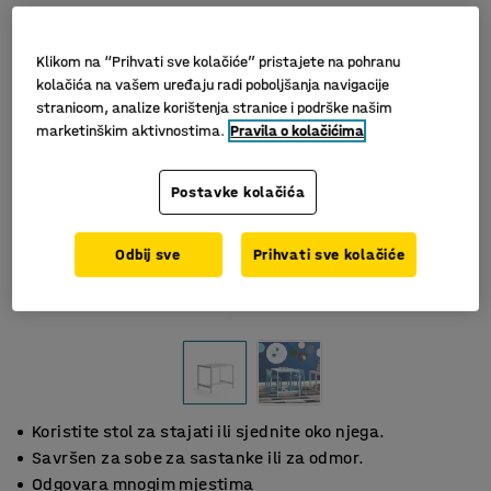
Klikom na “Prihvati sve kolačiće” pristajete na pohranu
kolačića na vašem uređaju radi poboljšanja navigacije
stranicom, analize korištenja stranice i podrške našim
marketinškim aktivnostima.
Pravila o kolačićima
Postavke kolačića
Odbij sve
Prihvati sve kolačiće
Koristite stol za stajati ili sjednite oko njega.
Savršen za sobe za sastanke ili za odmor.
Odgovara mnogim mjestima