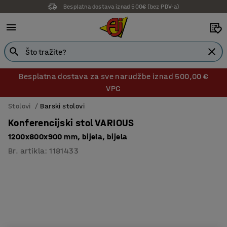
Besplatna dostava iznad 500€ (bez PDV-a)
14 dana prava na povrat
Besplatna dostava za sve narudžbe iznad 500,00 €
VPC
Stolovi
Barski stolovi
Konferencijski stol VARIOUS
1200x800x900 mm, bijela, bijela
Br. artikla
:
1181433