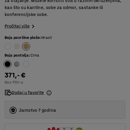
za stajanje. Možete koristiti stol u raznim okruženjima,
kao što su kantine, sobe za odmor, sastanke ili
konferencijske sobe.
Pročitaj više
Boja površine ploče
:
Hrast
Boja postolja
:
Crna
371,- €
Bez PDV-a
Dodaj u favorite
Jamstvo 7 godina