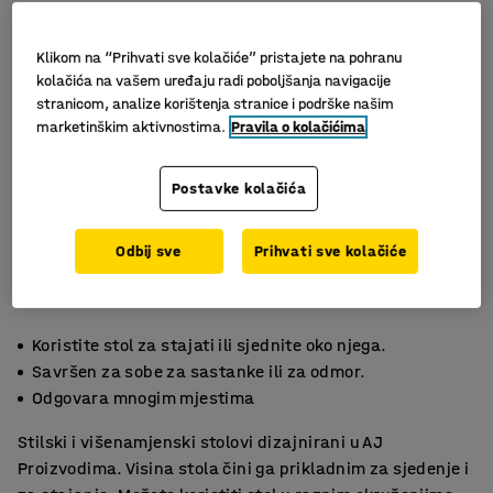
Klikom na “Prihvati sve kolačiće” pristajete na pohranu
kolačića na vašem uređaju radi poboljšanja navigacije
stranicom, analize korištenja stranice i podrške našim
marketinškim aktivnostima.
Pravila o kolačićima
Postavke kolačića
Odbij sve
Prihvati sve kolačiće
Koristite stol za stajati ili sjednite oko njega.
Savršen za sobe za sastanke ili za odmor.
Odgovara mnogim mjestima
Stilski i višenamjenski stolovi dizajnirani u AJ
Proizvodima. Visina stola čini ga prikladnim za sjedenje i