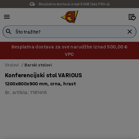
Besplatna dostava iznad 500€ (bez PDV-a)
14 dana prava na povrat
Besplatna dostava za sve narudžbe iznad 500,00 €
VPC
Stolovi
Barski stolovi
Konferencijski stol VARIOUS
1200x800x900 mm, crna, hrast
Br. artikla
:
1181416