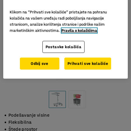
Klikom na “Prihvati sve kolačiće” pristajete na pohranu
kolačića na vašem uređaju radi poboljšanja navigacije
stranicom, analize korištenja stranice i podrške našim
marketinškim aktivnostima.
Pravila o kolačićima
Postavke kolačića
Odbij sve
Prihvati sve kolačiće
Podešavanje visine
Fleksibilna
Štede prostor