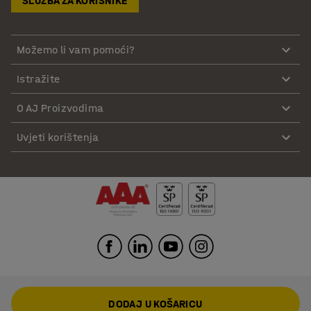
SLUŽBA ZA KORISNIKE
Možemo li vam pomoći?
Istražite
O AJ Proizvodima
Uvjeti korištenja
DODAJ U KOŠARICU