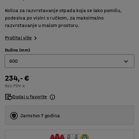
Kolica za razvrstavanje otpada koja se lako pomiču,
podesiva po visini s ručkom, za maksimalno
razvrstavanje u malom prostoru.
Pročitaj više
Dužina (mm)
600
234,- €
600
Bez PDV-a
900
Dodaj u favorite
1200
Jamstvo 7 godina