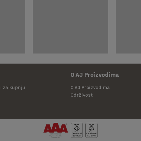
O AJ Proizvodima
či za kupnju
O AJ Proizvodima
Održivost