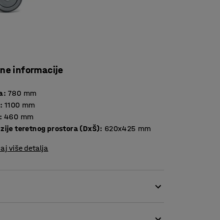
čne informacije
a
:
780
mm
:
1100
mm
:
460
mm
zije teretnog prostora (DxŠ)
:
620x425
mm
aj više detalja
jivosti. Kolica imaju jaku čeličnu konstrukciju.
čelika i žičane mreže. Jedan kraj okvira ima