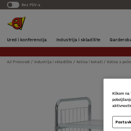
Bez PDV-a
Ured i konferencija
Industrija i skladište
Garderob
AJ Proizvodi
Industrija i skladište
Kolica i kotači
Kolica s pol
Klikom na 
poboljšanj
aktivnost
Postavk