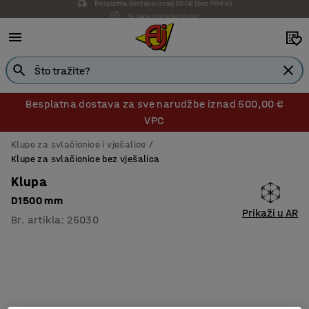
14 dana prava na povrat
Besplatna dostava za sve narudžbe iznad 500,00 €
VPC
Klupe za svlačionice i vješalice
Klupe za svlačionice bez vješalica
Klupa
D1500 mm
Prikaži u AR
Br. artikla
:
25030