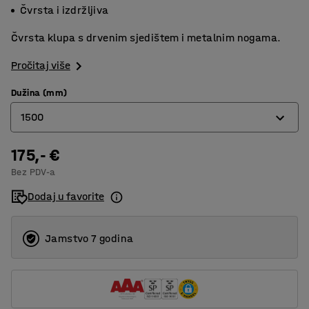
Čvrsta i izdržljiva
Čvrsta klupa s drvenim sjedištem i metalnim nogama.
Pročitaj više
Dužina (mm)
1500
175,- €
1000
Bez PDV-a
1500
Dodaj u favorite
2000
Jamstvo 7 godina