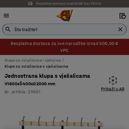
14 dana prava na povrat
Besplatna dostava za sve narudžbe iznad 500,00 €
VPC
Klupe za svlačionice i vješalice
Klupe za svlačionice s vješalicama
Jednostrana klupa s vješalicama
V1600xŠ400xD2000 mm
Prikaži u AR
Br. artikla
:
23601