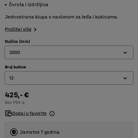
Čvrsta i izdržljiva
Jednostrana klupa s naslonom za leđa i kukicama.
Pročitaj više
Dužina (mm)
2000
Broj kukice
1000
12
1500
2000
425,- €
6
Bez PDV-a
8
Dodaj u favorite
12
Jamstvo 7 godina