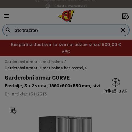
14 dana prava na povrat
Besplatna dostava za sve narudžbe iznad 500,00 €
VPC
Garderobni ormari s pretincima
Garderobni ormari s pretincima bez postolja
Garderobni ormar CURVE
Postolje, 3 x 2 vrata, 1890x900x550 mm, sivi
Prikaži u AR
Br. artikla
:
13112513