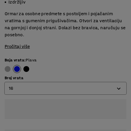
Izdržljiv
Ormar za osobne predmete s postoljem i pojačanim
vratima s gumenim prigušivačima. Otvori za ventilaciju
na gornjoj i donjoj strani. Dolazi bez bravica, naručuju se
posebno.
Pročitaj više
Boja vrata
:
Plava
Broj vrata
16
4
8
12