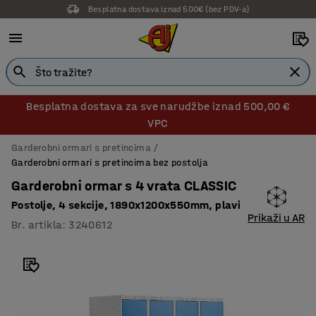
Besplatna dostava iznad 500€ (bez PDV-a)
14 dana prava na povrat
Besplatna dostava za sve narudžbe iznad 500,00 €
VPC
Garderobni ormari s pretincima
Garderobni ormari s pretincima bez postolja
Garderobni ormar s 4 vrata CLASSIC
Postolje, 4 sekcije, 1890x1200x550mm, plavi
Prikaži u AR
Br. artikla
:
3240612