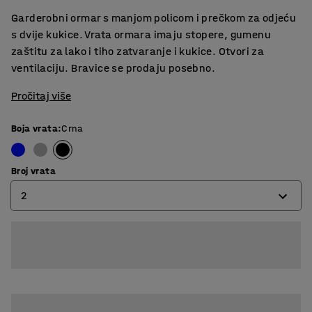
Garderobni ormar s manjom policom i prečkom za odjeću
s dvije kukice. Vrata ormara imaju stopere, gumenu
zaštitu za lako i tiho zatvaranje i kukice. Otvori za
ventilaciju. Bravice se prodaju posebno.
Pročitaj više
Boja vrata
:
Crna
Broj vrata
2
2
4