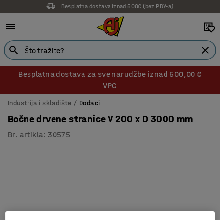
Besplatna dostava iznad 500€ (bez PDV-a)
14 dana prava na povrat
Besplatna dostava za sve narudžbe iznad 500,00 €
VPC
Industrija i skladište
Dodaci
Bočne drvene stranice V 200 x D 3000 mm
Br. artikla
:
30575