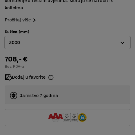
korištenje u teškim uvjetima. Moraju se naručiti s
kolicima.
Pročitaj više
Dužina (mm)
3000
708,- €
1500
Bez PDV-a
2000
Dodaj u favorite
2500
3000
Jamstvo 7 godina