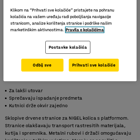
Klikom na “Prihvati sve kolačiće” pristajete na pohranu
kolačića na vašem uređaju radi poboljšanja navigacije
stranicom, analize korištenja stranice i podrške našim
marketinškim aktivnostima.
Pravila o kolačićima
Postavke kolačića
Odbij sve
Prihvati sve kolačiće
Za lakši utovar
Sprečavaju ispadanje predmeta
Kutnici drže okvir zajedno
Sklopive drvene stranice za NIGEL kolica s platformom.
Stranice olakšavaju transport rastresitih materijala,
kutija i spremnika. Metalni rubovi i držači omogućavaju