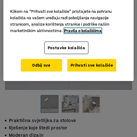
Klikom na “Prihvati sve kolačiće” pristajete na pohranu
kolačića na vašem uređaju radi poboljšanja navigacije
stranicom, analize korištenja stranice i podrške našim
marketinškim aktivnostima.
Pravila o kolačićima
Postavke kolačića
Odbij sve
Prihvati sve kolačiće
Praktična svjetiljka za stolove
Rješenje koje štedi prostor
Moderan dizajn