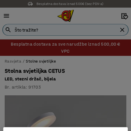
Besplatna dostava iznad 500€ (bez PDV-a)
Besplatna dostava za sve narudžbe iznad 500,00 €
VPC
Rasvjeta
Stolne svjetiljke
Stolna svjetiljka CETUS
LED, stezni držač, bijela
Br. artikla
:
91703