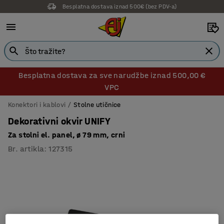
Besplatna dostava iznad 500€ (bez PDV-a)
Besplatna dostava za sve narudžbe iznad 500,00 €
VPC
Konektori i kablovi
Stolne utičnice
Dekorativni okvir UNIFY
Za stolni el. panel, ø 79 mm, crni
Br. artikla
:
127315