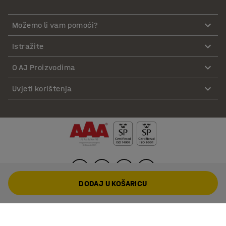
Možemo li vam pomoći?
Istražite
O AJ Proizvodima
Uvjeti korištenja
DODAJ U KOŠARICU