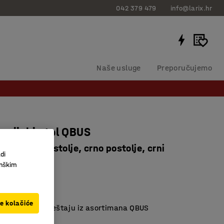
042 379 479
info@larix.hr
Naše usluge
Preporučujemo
ncijski stol QBUS
0 mm, T-postolje, crno postolje, crni
di
1622014
inškim
 laminat
o dužina
ve kolačiće
 ostalom namještaju iz asortimana QBUS