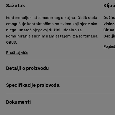
Sažetak
Klju
Konferencijski stol modernog dizajna. Oblik stola
Dužin
omogućuje kontakt očima sa svima koji sjede oko
Visina
njega, unatoč njegovoj dužini. Idealno za
Širina
kombiniranje sličnim namještajem iz asortimana
QBUS.
Pogled
Pročitaj više
Detalji o proizvodu
Ovaj konferencijski stol ima bezvremenski dizajn idealan
Specifikacije proizvoda
ga savršenom polaznom točkom za opremanje sobe budući 
stolica.
Dužina
:
5600
mm
Dokumenti
Visina
:
730
mm
Ploča stola ima površinu od laminata koja se lako čisti i otp
Širina
:
1200
mm
sredini širok, a na krajevima uzak, što ga čini idealnim z