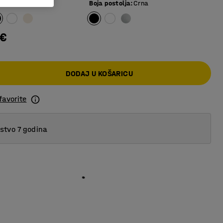
e ploče
:
Crna
Boja postolja
:
Crna
 €
DODAJ U KOŠARICU
favorite
tvo 7 godina