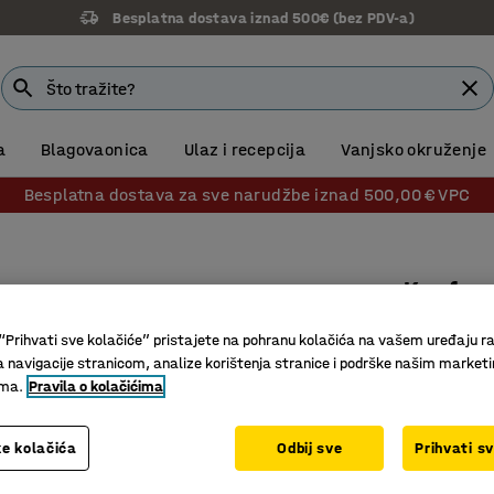
Besplatna dostava iznad 500€ (bez PDV-a)
a
Blagovaonica
Ulaz i recepcija
Vanjsko okruženje
Besplatna dostava za sve narudžbe iznad 500,00 € VPC
Konfere
5600x120
“Prihvati sve kolačiće” pristajete na pohranu kolačića na vašem uređaju ra
Br. artikla
:
a navigacije stranicom, analize korištenja stranice i podrške našim market
ima.
Pravila o kolačićima
Izdržljiv
U nekolik
e kolačića
Odbij sve
Prihvati s
Odgovara