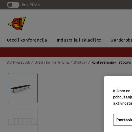
Bez PDV-a
Ured i konferencija
Industrija i skladište
Garderob
AJ Proizvodi
Ured i konferencija
Stolovi
Konferencijski stolovi
Klikom na 
poboljšanj
aktivnost
Postavk