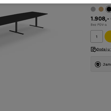
Boja površin
1.908,-
Bez PDV-a
Dodaj u 
Jams