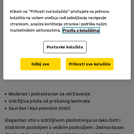
Klikom na “Prihvati sve kolačiće” pristajete na pohranu
kolačića na vašem uređaju radi poboljšanja navigacije
stranicom, analize korištenja stranice i podrške našim
marketinškim aktivnostima.
Pravila o kolačićima
Postavke kolačića
Odbij sve
Prihvati sve kolačiće
Moderan i jednostavan za održavanje
Izdržljiva ploča od prešanog laminata
Savršen i kao pomoćni stolić
Elegantan stol s izdržljivom pločom koja se lako čisti i
stabilnim postoljem s velikim podnožjem. Jednostavan