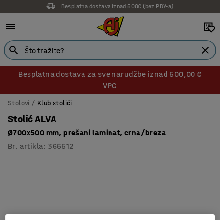
Besplatna dostava iznad 500€ (bez PDV-a)
14 dana prava na povrat
Besplatna dostava za sve narudžbe iznad 500,00 €
VPC
Stolovi
Klub stolići
Stolić ALVA
Ø700x500 mm, prešani laminat, crna/breza
Br. artikla
:
365512