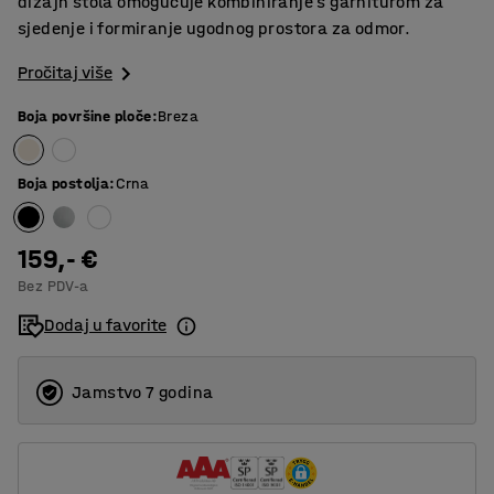
dizajn stola omogućuje kombiniranje s garniturom za
sjedenje i formiranje ugodnog prostora za odmor.
Pročitaj više
Boja površine ploče
:
Breza
Boja postolja
:
Crna
159,- €
Bez PDV-a
Dodaj u favorite
Jamstvo 7 godina