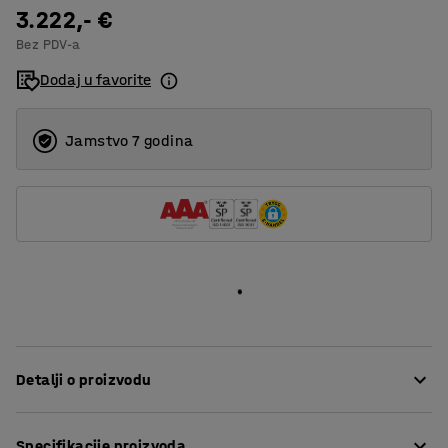
3.222,- €
20
Bez PDV-a
30
Dodaj u favorite
Jamstvo 7 godina
Detalji o proizvodu
ENTRY je fleksibilna i proširiva serija namještaja za
Specifikacije proizvoda
garderobe gdje se svaki dio može prilagoditi prema