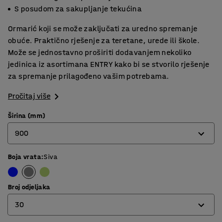
S posudom za sakupljanje tekućina
Ormarić koji se može zaključati za uredno spremanje
obuće. Praktično rješenje za teretane, urede ili škole.
Može se jednostavno proširiti dodavanjem nekoliko
jedinica iz asortimana ENTRY kako bi se stvorilo rješenje
za spremanje prilagođeno vašim potrebama.
Pročitaj više
Širina (mm)
900
Boja vrata
:
Siva
600
900
Broj odjeljaka
30