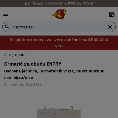
Besplatna dostava iznad 500€ (bez PDV-a)
14 dana prava na povrat
Besplatna dostava za sve narudžbe iznad 500,00 €
VPC
CJB
CJBB
Ormarić za obuću ENTRY
Osnovna jedinica, 30 metalnih vrata, 1800x900x600
mm, bijeli/siva
Br. artikla
:
3078312