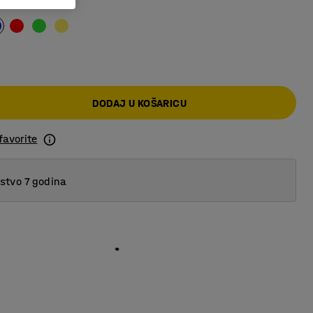
DODAJ U KOŠARICU
favorite
tvo 7 godina