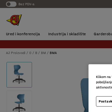
Bez PDV-a
Ured i konferencija
Industrija i skladište
Garderob
AJ Proizvodi
0
B
BM
BMA
Klikom na 
poboljšanj
aktivnost
Postavk