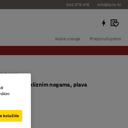
042 379 479
info@larix.hr
Naše usluge
Preporučujemo
 BRIAN
po visini, s kliznim nogama, plava
di
364743
inškim
a
isti
ve kolačiće
ko sjedište