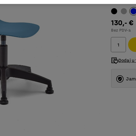
Boja
:
Plava
130,- €
Bez PDV-a
Dodaj u 
Jams