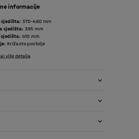
čne informacije
 sjedišta
:
370-480
mm
a sjedišta
:
395
mm
 sjedišta
:
410
mm
je
:
Križasto postolje
aj više detalja
čionice ili slična obrazovna okruženja. Stolica
u ergonomiju. Sjedište i naslon su izrađeni od
ko se čisti.
abilnom za sjedenje. Visina sjedišta je
ta.