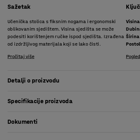
Sažetak
Klju
Učenička stolica s fiksnim nogama i ergonomski
Visina
oblikovanim sjedištem. Visina sjedišta se može
Dubin
podesiti korištenjem ručke ispod sjedišta. Izrađena
Širina
od izdržljivog materijala koji se lako čisti.
Postol
Pročitaj više
Pogled
Detalji o proizvodu
Stolica BRIAN ima višenamjensko i fleksibilno sjedište za u
Specifikacije proizvoda
je dizajnirana da pruži optimalnu udobnost sjedenja i dobr
jednog komada izdržljivog polipropilena koji je izdržljiv i la
Visina sjedišta
:
370-480
mm
Dokumenti
Dubina sjedišta
:
395
mm
Stolica je opremljena izdržljivim nogama što je čini vrlo st
Širina sjedišta
:
410
mm
podesiva, može se podešavati pomoću poluge ispod sjediš
Postolje
:
Križasto postolje
Ispiši ovu stranicu