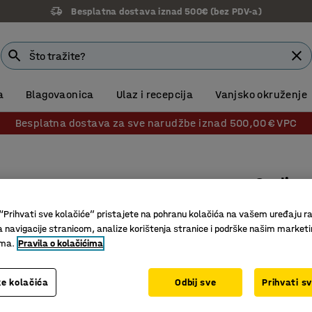
Besplatna dostava iznad 500€ (bez PDV-a)
a
Blagovaonica
Ulaz i recepcija
Vanjsko okruženje
Besplatna dostava za sve narudžbe iznad 500,00 € VPC
Stolica
Podesiva 
“Prihvati sve kolačiće” pristajete na pohranu kolačića na vašem uređaju ra
Br. artikla
:
a navigacije stranicom, analize korištenja stranice i podrške našim market
ima.
Pravila o kolačićima
S nogam
Lako se č
e kolačića
Odbij sve
Prihvati s
Ergonoms