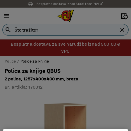
Besplatna dostava iznad 500€ (bez PDV-a)
14 dana prava na povrat
Besplatna dostava za sve narudžbe iznad 500,00 €
VPC
Police
Police za knjige
Polica za knjige QBUS
2 police, 1257x400x400 mm, breza
Br. artikla
:
170012