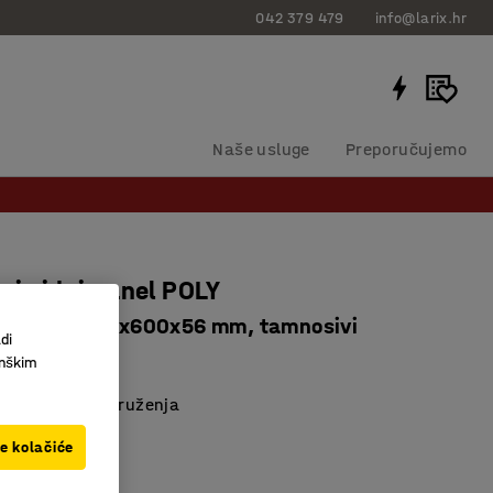
042 379 479
info@larix.hr
Naše usluge
Preporučujemo
ni zidni panel POLY
i kutovi, 600x600x56 mm, tamnosivi
di
385234
inškim
 za različita okruženja
kruženje
ve kolačiće
dizajn