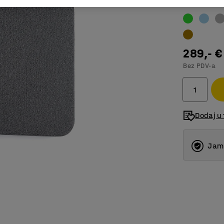
Boja
:
Tamno 
289,- €
Bez PDV-a
Dodaj u 
Jams