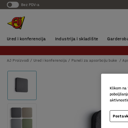
Bez PDV-a
Ured i konferencija
Industrija i skladište
Garderob
AJ Proizvodi
Ured i konferencija
Paneli za apsorbciju buke
Ap
Klikom na 
poboljšanj
aktivnost
Postavk