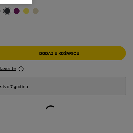
siva
DODAJ U KOŠARICU
favorite
tvo 7 godina