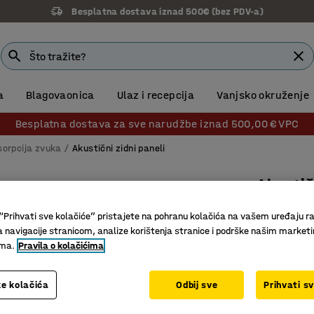
Besplatna dostava iznad 500€ (bez PDV-a)
14 dana prava na povrat
a
Blagovaonica
Ulaz i recepcija
Vanjsko okruženje
Besplatna dostava za sve narudžbe iznad 500,00 € VPC
sorpcija zvuka
Akustični zidni paneli
Akustič
Zaobljen
“Prihvati sve kolačiće” pristajete na pohranu kolačića na vašem uređaju ra
Br. artikla
:
a navigacije stranicom, analize korištenja stranice i podrške našim market
ima.
Pravila o kolačićima
Prikladno
Za tiše o
e kolačića
Odbij sve
Prihvati s
Moderan 