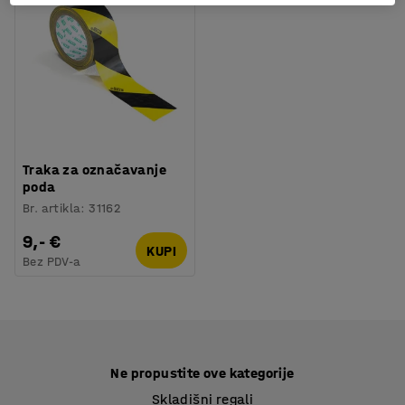
Traka za označavanje
poda
Br. artikla
:
31162
9,- €
KUPI
Bez PDV-a
Ne propustite ove kategorije
Skladišni regali