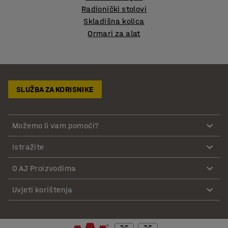
Radionički stolovi
Skladišna kolica
Ormari za alat
SLUŽBA ZA KORISNIKE
Možemo li vam pomoći?
Istražite
O AJ Proizvodima
Uvjeti korištenja