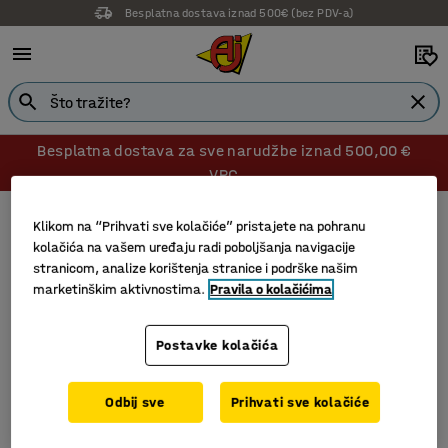
Besplatna dostava iznad 500€ (bez PDV-a)
Besplatna dostava za sve narudžbe iznad 500,00 €
VPC
Znakovi i razgraničenja
Trake upozorenja
Klikom na “Prihvati sve kolačiće” pristajete na pohranu
Trake upozorenja
kolačića na vašem uređaju radi poboljšanja navigacije
stranicom, analize korištenja stranice i podrške našim
marketinškim aktivnostima.
Pravila o kolačićima
Filtri
Sortiraj
Postavke kolačića
1 proizvoda
Odbij sve
Prihvati sve kolačiće