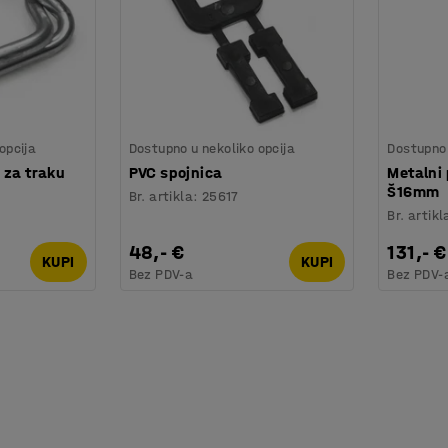
opcija
Dostupno u nekoliko opcija
Dostupno 
 za traku
PVC spojnica
Metalni 
Š16mm
Br. artikla
:
25617
Br. artikl
48,- €
131,- €
KUPI
KUPI
Bez PDV-a
Bez PDV-