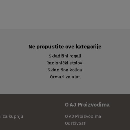
Ne propustite ove kategorije
Skladišni regali
Radionički stolovi
Skladišna kolica
Ormari za alat
O AJ Proizvodima
či za kupnju
O AJ Proizvodima
Održivost