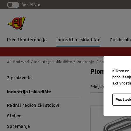
Bez PDV-a
Ured i konferencija
Industrija i skladište
Garderob
AJ Proizvodi
Industrija i skladište
Pakiranje
Zamatanje
Plo
Plombe i spo
Klikom na 
poboljšanj
3 proizvoda
aktivnost
Primjereno za traku šir
Industrija i skladište
Postavk
Radni i radionički stolovi
Stolice
Spremanje