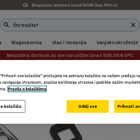
Besplatna dostava iznad 500€ (bez PDV-a)
a
Blagovaonica
Ulaz i recepcija
Vanjsko okruženje
Besplatna dostava za sve narudžbe iznad 500,00 € VPC
mbe i spojnice
jnice
“Prihvati sve kolačiće” pristajete na pohranu kolačića na vašem uređaju ra
a navigacije stranicom, analize korištenja stranice i podrške našim market
ima.
Pravila o kolačićima
ine
Broj /pakiranje
Vrsta trake
e kolačića
Odbij sve
Prihvati s