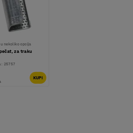
u nekoliko opcija
pečat, za traku
a
:
25757
KUPI
a