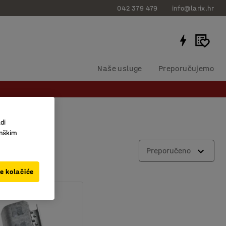
042 379 479
info@larix.hr
Naše usluge
Preporučujemo
di
inškim
Preporučeno
ve kolačiće