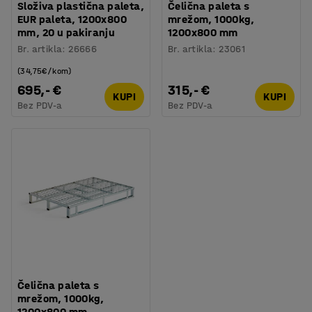
Složiva plastična paleta,
Čelična paleta s
EUR paleta, 1200x800
mrežom, 1000kg,
mm, 20 u pakiranju
1200x800 mm
Br. artikla
:
26666
Br. artikla
:
23061
(34,75€/kom)
695,- €
315,- €
KUPI
KUPI
Bez PDV-a
Bez PDV-a
Čelična paleta s
mrežom, 1000kg,
1200x800 mm