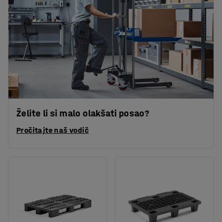
Želite li si malo olakšati posao?
Pročitajte naš vodič