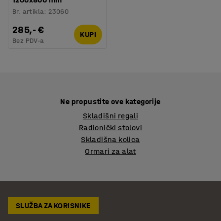
Br. artikla
:
23060
285,- €
KUPI
Bez PDV-a
Ne propustite ove kategorije
Skladišni regali
Radionički stolovi
Skladišna kolica
Ormari za alat
SLUŽBA ZA KORISNIKE