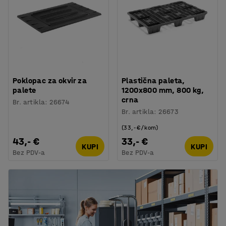
Poklopac za okvir za
Plastična paleta,
palete
1200x800 mm, 800 kg,
crna
Br. artikla
:
26674
Br. artikla
:
26673
(33,- €/kom)
43,- €
33,- €
KUPI
KUPI
Bez PDV-a
Bez PDV-a