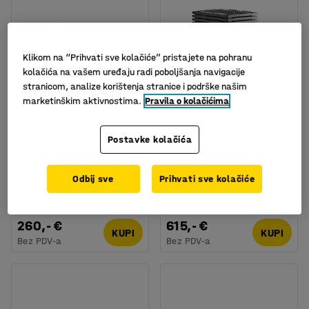
Klikom na “Prihvati sve kolačiće” pristajete na pohranu
kolačića na vašem uređaju radi poboljšanja navigacije
stranicom, analize korištenja stranice i podrške našim
marketinškim aktivnostima.
Pravila o kolačićima
Dostupno u nekoliko opcija
Metalna paleta,
Složiva plastična paleta,
Postavke kolačića
1200x800x152 mm, 500
pola EUR palete,
kg
800x600 mm, 20 u
pakiranju
Br. artikla
:
725801
Odbij sve
Prihvati sve kolačiće
Br. artikla
:
26665
(30,75€/kom)
260,- €
615,- €
KUPI
KUPI
Bez PDV-a
Bez PDV-a