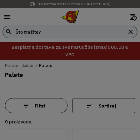
Besplatna dostava iznad 500€ (bez PDV-a)
14 dana prava na povrat
Besplatna dostava za sve narudžbe iznad 500,00 €
VPC
Palete i dodaci
Palete
Palete
Filtri
Sortiraj
9 proizvoda