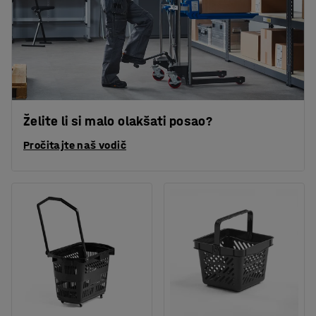
Želite li si malo olakšati posao?
Pročitajte naš vodič