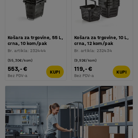
Košara za trgovine, 55 L,
Košara za trgovine, 10 L,
crna, 10 kom/pak
crna, 12 kom/pak
Br. artikla
:
232444
Br. artikla
:
232434
(55,30€/kom)
(9,92€/kom)
553,- €
119,- €
KUPI
KUPI
Bez PDV-a
Bez PDV-a