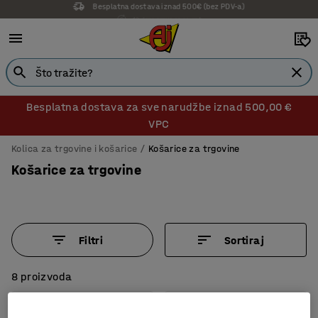
14 dana prava na povrat
Besplatna dostava za sve narudžbe iznad 500,00 €
VPC
Kolica za trgovine i košarice
Košarice za trgovine
Košarice za trgovine
Filtri
Sortiraj
8 proizvoda