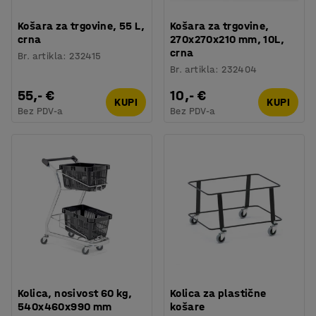
Košara za trgovine, 55 L,
Košara za trgovine,
crna
270x270x210 mm, 10L,
crna
Br. artikla
:
232415
Br. artikla
:
232404
55,- €
10,- €
KUPI
KUPI
Bez PDV-a
Bez PDV-a
Kolica, nosivost 60 kg,
Kolica za plastične
540x460x990 mm
košare