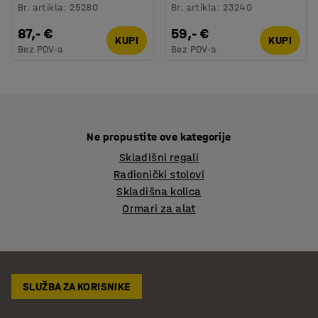
Br. artikla
:
25280
Br. artikla
:
23240
87,- €
59,- €
KUPI
KUPI
Bez PDV-a
Bez PDV-a
Ne propustite ove kategorije
Skladišni regali
Radionički stolovi
Skladišna kolica
Ormari za alat
SLUŽBA ZA KORISNIKE