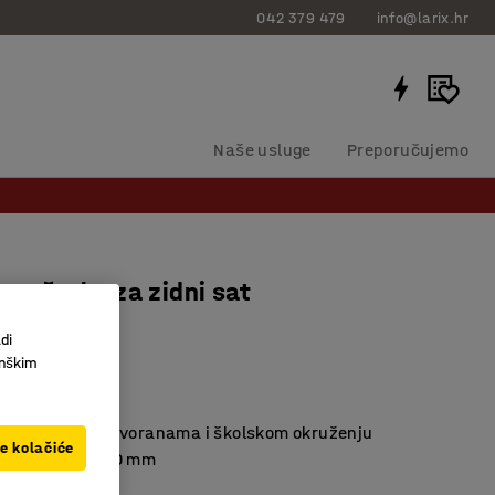
042 379 479
info@larix.hr
Naše usluge
Preporučujemo
a rešetka za zidni sat
m
di
146106
inškim
 lopti i sl.
tu u sportskim dvoranama i školskom okruženju
ve kolačiće
 satove do Ø 500 mm