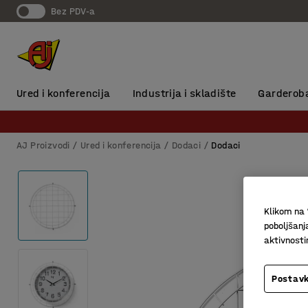
Bez PDV-a
Ured i konferencija
Industrija i skladište
Garderob
AJ Proizvodi
Ured i konferencija
Dodaci
Dodaci
Klikom na 
poboljšanj
aktivnost
Postavk