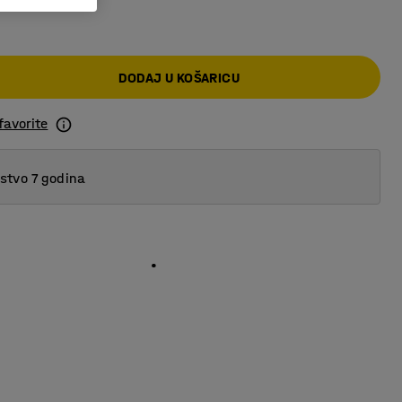
DODAJ U KOŠARICU
favorite
tvo 7 godina