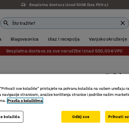
Besplatna dostava iznad 500€ (bez PDV-a)
a
Blagovaonica
Ulaz i recepcija
Vanjsko okruženje
Besplatna dostava za sve narudžbe iznad 500,00 € VPC
Zaštitn
Ø550 m
“Prihvati sve kolačiće” pristajete na pohranu kolačića na vašem uređaju ra
Br. artikla
:
a navigacije stranicom, analize korištenja stranice i podrške našim market
ima.
Pravila o kolačićima
Zaštita od
Za zašti
e kolačića
Odbij sve
Prihvati s
Za zidne