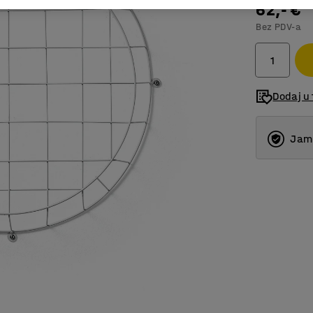
62,- €
Bez PDV-a
Dodaj u 
Jams