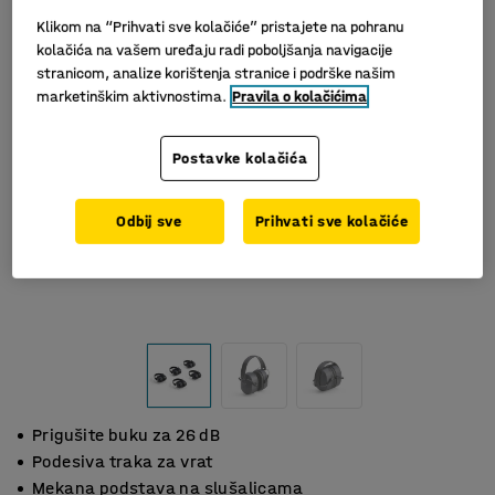
Klikom na “Prihvati sve kolačiće” pristajete na pohranu
kolačića na vašem uređaju radi poboljšanja navigacije
stranicom, analize korištenja stranice i podrške našim
marketinškim aktivnostima.
Pravila o kolačićima
Postavke kolačića
Odbij sve
Prihvati sve kolačiće
Prigušite buku za 26 dB
Podesiva traka za vrat
Mekana podstava na slušalicama