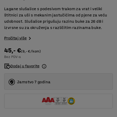
Lagane slušalice s podesivom trakom za vrat i veliki
štitnici za uši s mekanim jastučićima od pjene za veću
udobnost. Slušalice prigušuju razinu buke za 26 dB i
izvrsne su za okruženja s različitim razinama buke.
Pročitaj više
45,- €
(9,- €/kom)
Bez PDV-a
Dodaj u favorite
Jamstvo 7 godina