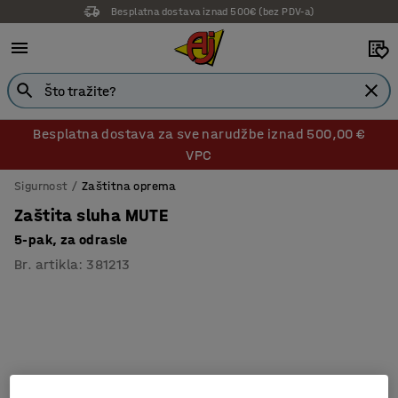
Besplatna dostava iznad 500€ (bez PDV-a)
14 dana prava na povrat
Besplatna dostava za sve narudžbe iznad 500,00 €
VPC
Sigurnost
Zaštitna oprema
Zaštita sluha MUTE
5-pak, za odrasle
Br. artikla
:
381213