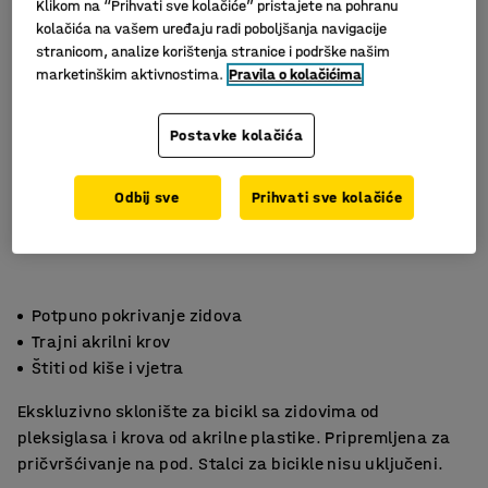
Klikom na “Prihvati sve kolačiće” pristajete na pohranu
kolačića na vašem uređaju radi poboljšanja navigacije
stranicom, analize korištenja stranice i podrške našim
marketinškim aktivnostima.
Pravila o kolačićima
Postavke kolačića
Odbij sve
Prihvati sve kolačiće
Potpuno pokrivanje zidova
Trajni akrilni krov
Štiti od kiše i vjetra
Ekskluzivno sklonište za bicikl sa zidovima od
pleksiglasa i krova od akrilne plastike. Pripremljena za
pričvršćivanje na pod. Stalci za bicikle nisu uključeni.