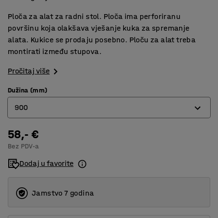
Ploča za alat za radni stol. Ploča ima perforiranu
površinu koja olakšava vješanje kuka za spremanje
alata. Kukice se prodaju posebno. Ploču za alat treba
montirati između stupova.
Pročitaj više
Dužina (mm)
900
58,- €
670
Bez PDV-a
900
Dodaj u favorite
Jamstvo 7 godina