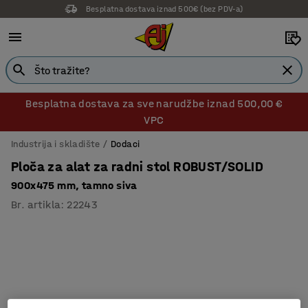
Besplatna dostava iznad 500€ (bez PDV-a)
14 dana prava na povrat
Besplatna dostava za sve narudžbe iznad 500,00 €
VPC
Industrija i skladište
Dodaci
Ploča za alat za radni stol ROBUST/SOLID
900x475 mm, tamno siva
Br. artikla
:
22243