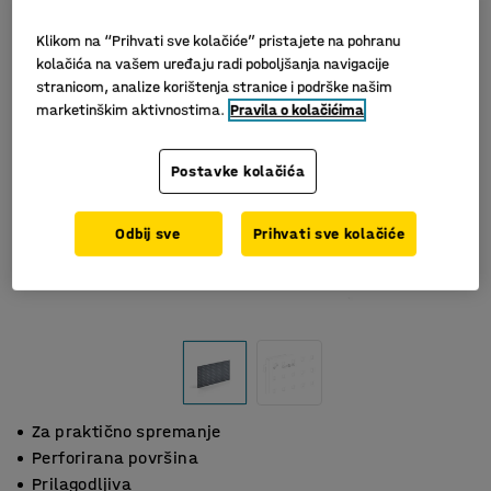
Klikom na “Prihvati sve kolačiće” pristajete na pohranu
kolačića na vašem uređaju radi poboljšanja navigacije
stranicom, analize korištenja stranice i podrške našim
marketinškim aktivnostima.
Pravila o kolačićima
Postavke kolačića
Odbij sve
Prihvati sve kolačiće
Za praktično spremanje
Perforirana površina
Prilagodljiva