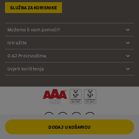
SLUŽBA ZA KORISNIKE
Možemo li vam pomoći?
Istražite
O AJ Proizvodima
Uvjeti korištenja
DODAJ U KOŠARICU