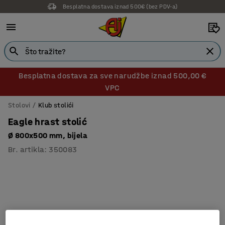
Besplatna dostava iznad 500€ (bez PDV-a)
Besplatna dostava za sve narudžbe iznad 500,00 €
VPC
Stolovi
Klub stolići
Eagle hrast stolić
Ø 800x500 mm, bijela
Br. artikla
:
350083