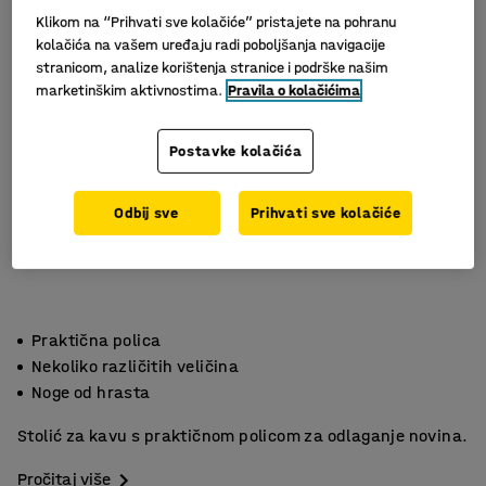
Klikom na “Prihvati sve kolačiće” pristajete na pohranu
kolačića na vašem uređaju radi poboljšanja navigacije
stranicom, analize korištenja stranice i podrške našim
marketinškim aktivnostima.
Pravila o kolačićima
Postavke kolačića
Odbij sve
Prihvati sve kolačiće
Praktična polica
Nekoliko različitih veličina
Noge od hrasta
Stolić za kavu s praktičnom policom za odlaganje novina.
Pročitaj više