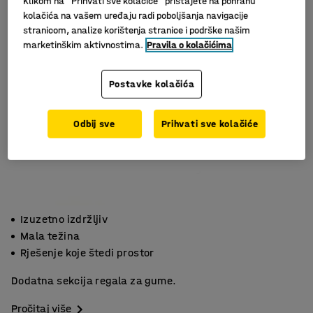
Klikom na “Prihvati sve kolačiće” pristajete na pohranu
kolačića na vašem uređaju radi poboljšanja navigacije
stranicom, analize korištenja stranice i podrške našim
marketinškim aktivnostima.
Pravila o kolačićima
Postavke kolačića
Odbij sve
Prihvati sve kolačiće
Izuzetno izdržljiv
Mala težina
Rješenje koje štedi prostor
Dodatna sekcija regala za gume.
Pročitaj više