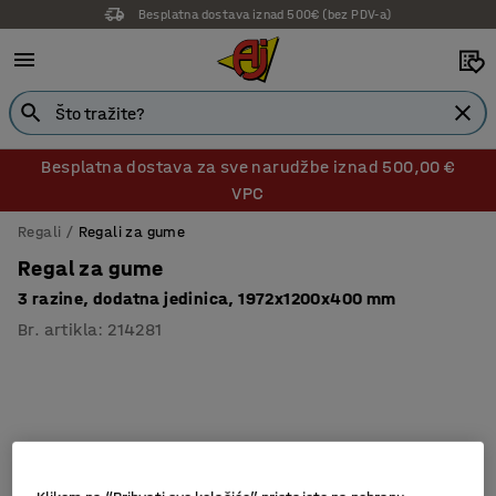
Besplatna dostava iznad 500€ (bez PDV-a)
Besplatna dostava za sve narudžbe iznad 500,00 €
VPC
Regali
Regali za gume
Regal za gume
3 razine, dodatna jedinica, 1972x1200x400 mm
Br. artikla
:
214281