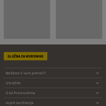
SLUŽBA ZA KORISNIKE
Možemo li vam pomoći?
Istražite
O AJ Proizvodima
Uvjeti korištenja